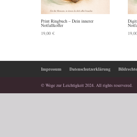
Print Ringbuch – Dein innerer
Digi
Notfallkoffer
Notf
19,00
€
19,0
Impressum
Datenschutzerklärung
Bildrecht
© Wege zur Leichtigkeit 2024. All rights reservered.