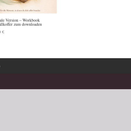
tale Version – Workbook
allkoffer zum downloaden
0
€
e