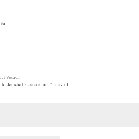
ibt.
1:1 Session“
rforderliche Felder sind mit
*
markiert