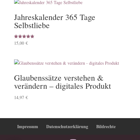
Jahreskalender 365 Tage
Selbstliebe
15,00
€
Bewertet mit
5.00
von 5
Glaubenssätze verstehen &
verändern – digitales Produkt
14,97
€
Impressum
Datenschutzerklärung
Bildrechte