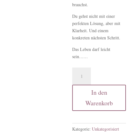
brauchst.
Du gehst nicht mit einer
perfekten Lösung, aber mit
Klarheit. Und einem
konkreten nächsten Schritt.
Das Leben darf leicht
sein……
90
Minuten
nur
In den
für
dich
Warenkorb
-
Fokus
Impulsgespräch
Menge
Kategorie:
Unkategorisiert